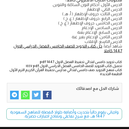
محتويات الكتاب الالكتروني كاملا:
الدرس الأول: أحكام النون الساكنة والتنوين
الدرس الثاني: الإظهار
الدرس الثالث: حروف الإظهار ( أ، هـ )
الدرس الرابع: حروف الإظهار ( ع، ح )
الدرس الخامس: حروف الإظهار ( غ، خ )
الدرس السادس: الإدغام
الدرس السابع: الإدغام بغنة
الدرس الثامن: الإدغام بغير غنة
الدرس التاسع: الإقلاب
شاهد أيضاً:
حل كتاب التجويد للصف الخامس الفصل الدراسي الاول
1447 كاملا
كتاب تجويد خامس ابتدائي تحفيظ الفصل الاول 1447 pdf
تحميل كتاب التجويد للصف الخامس الفصل الدراسي الاول pdf ١٤٤٧
كتاب منهج التجويد صف خامس ابتدائي مدارس تحفيظ القرآن الكريم الترم الأول
الطبعة الجديدة
شارك الحل مع اصدقائك
واجباتي يقوم حالياً بتحديث وأضافة حلولا مُفصلة للمناهج السعودية
1447 هـ، مع شرح تفاعلي ونماذج اختبارات حصرية.