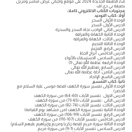
ف2 الطبعة الجديدة 2024 على موقع واجباتي عرض مباشر وتنزيل
بصيغة بي دي اف
محتويات الكتاب الالكتروني كاملا:
أولاً: كتاب التوحيد
الوحدة الأولى السحر
الدرس الأول: السحر
الدرس الثاني: الواجب تجاه السحر والسحرة
الوحدة الثانية الكهانة والعرافة
الدرس الثالث: الكهانة والعرافة
الوحدة الثالثة التنجيم
الدرس الرابع: التنجيم
الدرس الخامس: أبراج الحظ
الدرس السادس: الاستسقاء بالأنواء
الوحدة الرابعة عظمة الله تعالى (1)
الدرس السابع: تعظيم الله تعالى
الدرس الثامن: أدلة عظمة الله تعالى
الدرس التاسع: الإلحاد
ثانياً: كتاب التفسير
الوحدة الأولى تفسير سورة الكهف (قصة موسى علية السلام مع
الخضر)
الدرس الاول : تفسير الآيات (60-64) من سورة الكهف
الدرس الثاني : تفسير الآيات (65-73) من سورة الكهف
الدرس الثالث: تفسير الآيات (74-82) من سورة الكهف
الوحدة الثانية تفسير سورة الكهف (من مشاهد يوم القيامة)
الدرس الرابع: تفسير الآيات (99-106) من سورة الكهف
الدرس الخامس: تفسير الآيات (107-110) من سورة الكهف
الوحدة الثالثة سورة مريم (قصة زكريا ومريم وإبراهيم عليهم السلام)
الدرس السادس: تفسير الآيات (1-9) من سورة مريم