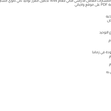
اتي
م