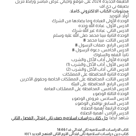
الطبعة الجديدة 2024 على موقع واجباتي عرض مباشر ورابط تنزيل
بصيغة بي دي اف
محتويات الكتاب الالكتروني كاملا
:
أولاً: التوحيد
الوحدة الأولى العبادة وما يضادها من الشرك
الدرس الأول: عبادة الله وحده
الدرس الثاني: عبادة غير الله شرك
الوحدة الثانية نبينا محمد صلى الله عليه وسلم
الدرس الثالث: نبينا محمد ﷺ
الدرس الرابع: صفات الرسول ﷺ
الدرس الخامس: دعوة الرسول ﷺ
ثانياً: الفقه والسلوك
الوحدة الأولى آداب الأكل والشرب
الدرس الأول: آداب الأكل والشرب (1)
الدرس الثاني: آداب الأكل والشرب (2)
الوحدة الثانية المحافظة على الممتلكات
الدرس الثالث: المحافظة على الممتلكات الخاصة وحقوق الآخرين
الدرس الرابع: المحافظة على البيئة
الدرس الخامس: المحافظة على الممتلكات العامة
الوحدة الثالثة الوضوء
الدرس السادس: فروض الوضوء
الدرس السابع: نواقض الوضوء
الوحدة الرابعة أهمية الصلاة
الدرس الثامن: أهمية الصلاة
شاهد أيضًا:
حل كتاب دراسات اسلاميه صف ثاني ابتدائي الفصل الثاني
كتاب الدراسات الاسلاميه ثاني ابتدائي ف٢ 1446
كتاب دين دراسات اسلامية ثاني ابتدائي الترم الثاني المنهج الجديد ١٤٤٦