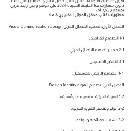
الأول PDF للعام 1446 تحميل مقرر مجال اختياري تصميم رقمي ثالث
ثانوي مسارات ف1 الطبعة الجديدة 2024 على موقع واجبي رابط تنزيل
بصيغة بي دي اف
محتويات كتاب مدخل المجال الاختياري كاملا:
الفصل الأول: تصميم الاتصال المرئي Visual Communication Design
1-1 التصميم الجرافيكي
2-1 معايير تصميم الاتصال المرئي.
3-1 التفكير التصميمي
1-4 التصميم الرقمي للمستقبل.
الفصل الثاني: تصميم الهوية Design Identity
1-2 الهوية المرئية: مفهومها وأهميتها.
2-2 أنواع وعناصر الهوية المرئية.
3-2 الشعار، خصائصه وأنواعه