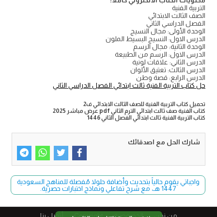
محتويات الكتاب الالكتروني كاملا:
التربية الفنية
الصف الثالث الابتدائي
الفصل الدراسي الثاني
الوحدة الأولى: مجال النسيج
الدرس الاول: النسيج البسيط الملون
الوحدة الثانية: مجال الرسم
الدرس الاول: الرسم من الطبيعة
الدرس الثاني: علاقات لونية
الدرس الثالث: تعتيق الألوان
الدرس الرابع: قصة وطن
حل كتاب التربية الفنية ثالث ابتدائي الفصل الدراسي الثاني
تحميل كتاب التربية الفنية للصف الثالث الابتدائي ف2
كتاب الفنية صف ثالث ابتدائي الترم الثاني pdf عرض مباشر 2025
كتاب التربية الفنية ثالث ابتدائي الفصل الثاني 1446
شارك الحل مع اصدقائك
واجباتي يقوم حالياً بتحديث وأضافة حلولا مُفصلة للمناهج السعودية
1447 هـ، مع شرح تفاعلي ونماذج اختبارات حصرية.
من نحن
الخصوصية
Copyright​
أتصل بنا