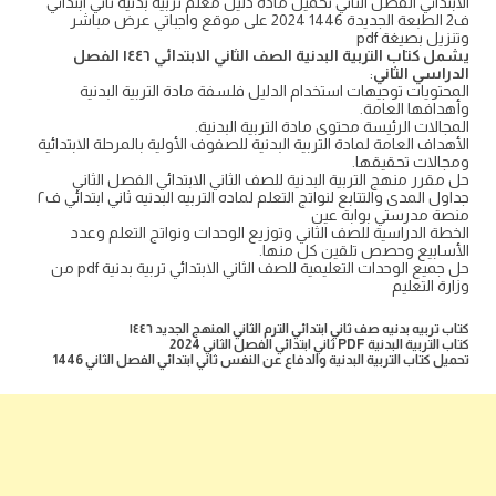
الابتدائي الفصل الثاني تحميل مادة دليل معلم تربية بدنية ثاني ابتدائي
ف2 الطبعة الجديدة 1446 2024 على موقع واجباتي عرض مباشر
وتنزيل بصيغة pdf
يشمل كتاب التربية البدنية الصف الثاني الابتدائي ١٤٤٦ الفصل
الدراسي الثاني
:
المحتويات توجيهات استخدام الدليل فلسفة مادة التربية البدنية
وأهدافها العامة.
المجالات الرئيسة محتوى مادة التربية البدنية.
الأهداف العامة لمادة التربية البدنية للصفوف الأولية بالمرحلة الابتدائية
ومجالات تحقيقها.
حل مقرر منهج التربية البدنية للصف الثاني الابتدائي الفصل الثاني
جداول المدى والتتابع لنواتج التعلم لماده التربيه البدنيه ثاني ابتدائي ف٢
منصة مدرستي بوابة عين
الخطة الدراسية للصف الثاني وتوزيع الوحدات ونواتج التعلم وعدد
الأسابيع وحصص تلقين كل منها.
حل جميع الوحدات التعليمية للصف الثاني الابتدائي تربية بدنية pdf من
وزارة التعليم
كتاب تربيه بدنيه صف ثاني ابتدائي الترم الثاني المنهج الجديد ١٤٤٦
كتاب التربية البدنية PDF ثاني ابتدائي الفصل الثاني 2024
تحميل كتاب التربية البدنية والدفاع عن النفس ثاني ابتدائي الفصل الثاني 1446