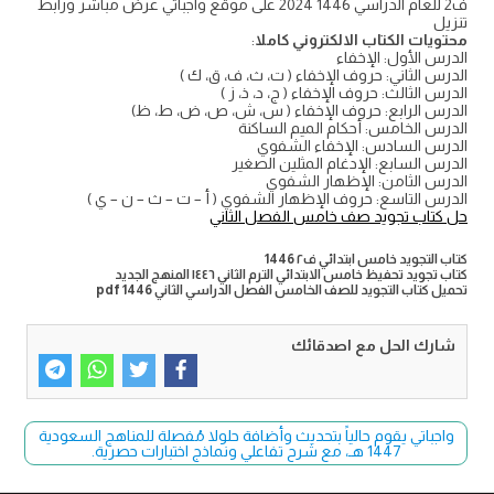
ف2 للعام الدراسي 1446 2024 على موقع واجباتي عرض مباشر ورابط
تنزيل
محتويات الكتاب الالكتروني كاملا
:
الدرس الأول: الإخفاء
الدرس الثاني: حروف الإخفاء ( ت، ث، ف، ق، ك )
الدرس الثالث: حروف الإخفاء ( ج، د، ذ، ز )
الدرس الرابع: حروف الإخفاء ( س، ش، ص، ض، ط، ظ)
الدرس الخامس: أحكام الميم الساكنة
الدرس السادس: الإخفاء الشفوي
الدرس السابع: الإدغام المثلين الصغير
الدرس الثامن: الإظهار الشفوي
الدرس التاسع: حروف الإظهار الشفوي ( أ – ت – ث – ن – ي )
حل كتاب تجويد صف خامس الفصل الثاني
كتاب التجويد خامس ابتدائي ف٢ 1446
كتاب تجويد تحفيظ خامس الابتدائي الترم الثاني ١٤٤٦ المنهج الجديد
تحميل كتاب التجويد للصف الخامس الفصل الدراسي الثاني pdf 1446
شارك الحل مع اصدقائك
واجباتي يقوم حالياً بتحديث وأضافة حلولا مُفصلة للمناهج السعودية
1447 هـ، مع شرح تفاعلي ونماذج اختبارات حصرية.