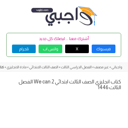
Skip
to
content
أشترك معنا ... ليصلك كل جديد
فيسبوك
X
واتس اب
تلجرام
واجباتي
»
غير مصنف
»
الفصل الدراسي الثالث
»
الصف الثالث الابتدائي
»
مادة الانجليزي
»
كتاب ا
كتاب انجليزي الصف الثالث ابتدائي We can 2 الفصل
الثالث 1446