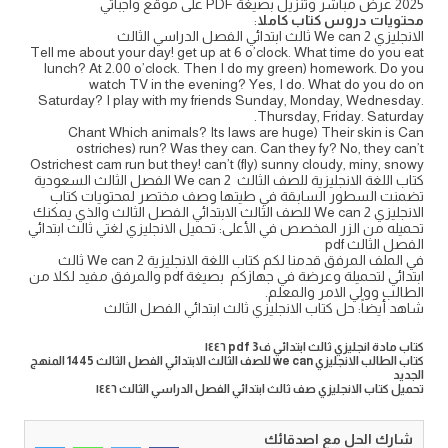
2025 عرض مباشر وتنزيل بصيغة PDF على موقع واجباتي
محتويات دروس كتاب كاملا
:
الانجليزي We can 2 ثالث ابتدائي الفصل الدراسي الثالث
Tell me about your day! get up at 6 o’clock. What time do you eat
lunch? At 2.00 o’clock. Then I do my green) homework. Do you
watch TV in the evening? Yes, I do. What do you do on
Saturday? I play with my friends Sunday, Monday, Wednesday.
Thursday, Friday. Saturday.
Chant Which animals? Its laws are huge) Their skin is Can
ostriches) run? Was they can. Can they fy? No, they can’t
Ostrichest cam run but they! can’t (fly) sunny cloudy, miny, snowy
كتاب اللغة الانجليزية للصف الثالث We can 2 الفصل الثالث السعودية
تضمنت السطور السابقة في طيتها وصف مختصر لمحتويات كتاب
الانجليزي We can 2 للصف الثالث الابتدائي الفصل الثالث والذي يمكنك
تحميله من الزر المخصص في الأعلى: تحميل الانجليزي لغتي ثالث ابتدائي
الفصل الثالث pdf
في الملف المرفق قدمنا لكم كتاب اللغة الانجليزية We can 2 ثالث
ابتدائي لتحميلة وعرضة في جهازكم بصيغة pdf والمرفق مفيد لكلا من
الطالب وولي الامر والمعلم.
شاهد أيضاً: حل كتاب الانجليزي ثالث ابتدائي الفصل الثالث
كتاب مادة انجليزي ثالث ابتدائي ف3 pdf ١٤٤٦
كتاب الطالب الانجليزي we can للصف الثالث الابتدائي الفصل الثالث 1445 المنهج
الجديد
تحميل كتاب الانجليزي صف ثالث ابتدائي الفصل الدراسي الثالث ١٤٤٦
شارك الحل مع اصدقائك