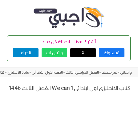
Skip
to
content
أشترك معنا ... ليصلك كل جديد
فيسبوك
X
واتس اب
تلجرام
واجباتي
»
غير مصنف
»
الفصل الدراسي الثالث
»
الصف الاول الابتدائي
»
مادة الانجليزي
»
كتاب ال
كتاب الانجليزي اول ابتدائي We can 1 الفصل الثالث 1446