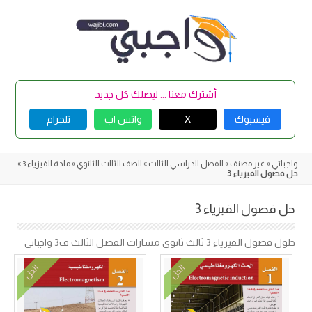
Skip
to
content
أشترك معنا ... ليصلك كل جديد
فيسبوك
X
واتس اب
تلجرام
واجباتي
»
غير مصنف
»
الفصل الدراسي الثالث
»
الصف الثالث الثانوي
»
مادة الفيزياء 3
»
حل فصول الفيزياء 3
حل فصول الفيزياء 3
حلول فصول الفيزياء 3 ثالث ثانوي مسارات الفصل الثالث ف3 واجباتي
الحل
الحل