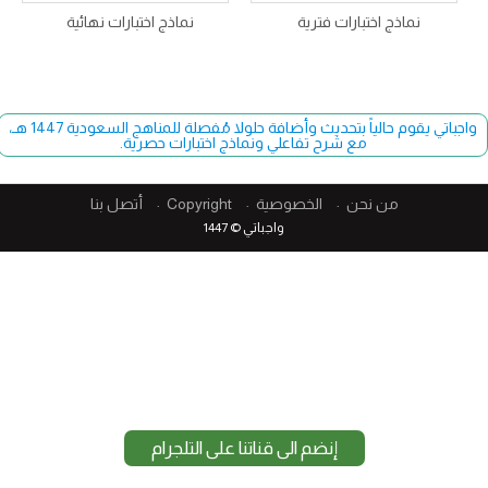
نماذج اختبارات فترية
نماذج اختبارات نهائية
واجباتي يقوم حالياً بتحديث وأضافة حلولا مُفصلة للمناهج السعودية 1447 هـ،
مع شرح تفاعلي ونماذج اختبارات حصرية.
من نحن
الخصوصية
Copyright​
أتصل بنا
واجباتي © 1447
إنضم الى قناتنا على التلجرام