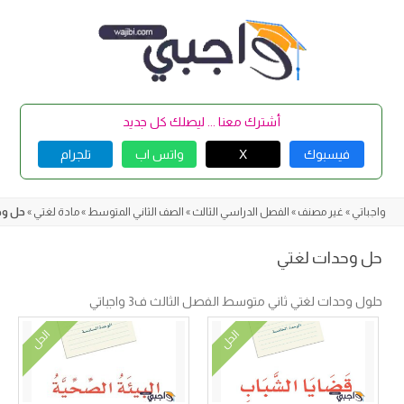
Skip
to
content
أشترك معنا ... ليصلك كل جديد
فيسبوك
X
واتس اب
تلجرام
واجباتي
»
غير مصنف
»
الفصل الدراسي الثالث
»
الصف الثاني المتوسط
»
مادة لغتي
»
حل وح
حل وحدات لغتي
حلول وحدات لغتي ثاني متوسط الفصل الثالث ف3 واجباتي
الحل
الحل