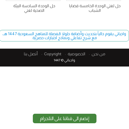
حل لغتي الوحدة الخامسة قضايا
حل الوحدة السادسة البيئة
الشباب
الصحية لغتي
واجباتي يقوم حالياً بتحديث وأضافة حلولا مُفصلة للمناهج السعودية 1447 هـ،
مع شرح تفاعلي ونماذج اختبارات حصرية.
من نحن
الخصوصية
Copyright​
أتصل بنا
واجباتي © 1447
إنضم الى قناتنا على التلجرام