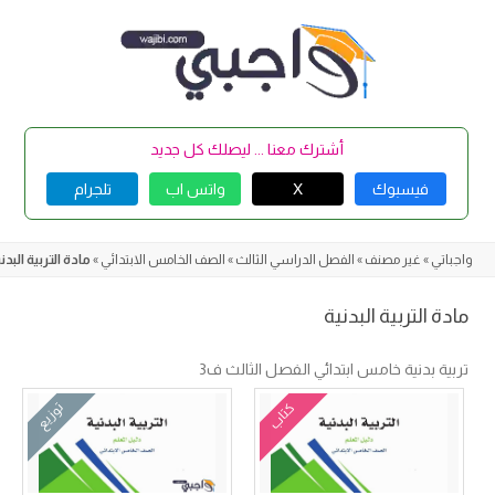
Skip
to
content
أشترك معنا ... ليصلك كل جديد
فيسبوك
X
واتس اب
تلجرام
واجباتي
»
غير مصنف
»
الفصل الدراسي الثالث
»
الصف الخامس الابتدائي
»
مادة التربية البدن
مادة التربية البدنية
تربية بدنية
خامس ابتدائي الفصل الثالث ف3
كتاب
توزيع