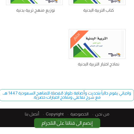
كتاب التربية البدنية
توزيع منهج تربية بدنية
اختبار
نماذج اختبار التربية البدنية
واجباتي يقوم حالياً بتحديث وأضافة حلولا مُفصلة للمناهج السعودية 1447 هـ،
مع شرح تفاعلي ونماذج اختبارات حصرية.
من نحن
الخصوصية
Copyright​
أتصل بنا
واجباتي © 1447
إنضم الى قناتنا على التلجرام