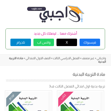
Skip
to
content
أشترك معنا ... ليصلك كل جديد
فيسبوك
X
واتس اب
تلجرام
واجباتي
»
غير مصنف
»
الفصل الدراسي الثالث
»
الصف الاول الابتدائي
»
مادة التربية
البدنية
مادة التربية البدنية
تربية بدنية
اول ابتدائي الفصل الثالث ف3
كتاب
توزيع