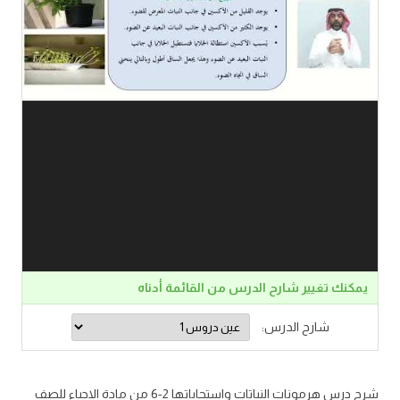
يمكنك تغيير شارح الدرس من القائمة أدناه
شارح الدرس:
شرح درس هرمونات النباتات واستجاباتها 2-6 من مادة الاحياء للصف