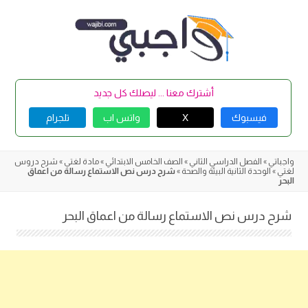
Skip
to
content
أشترك معنا ... ليصلك كل جديد
فيسبوك
X
واتس اب
تلجرام
واجباتي
»
الفصل الدراسي الثاني
»
الصف الخامس الابتدائي
»
مادة لغتي
»
شرح دروس
لغتي
»
الوحدة الثانية البيئة والصحة
»
شرح درس نص الاستماع رسالة من اعماق
البحر
شرح درس نص الاستماع رسالة من اعماق البحر