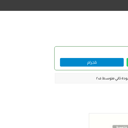
تلجرام
ودة ثاني متوسط ف٢