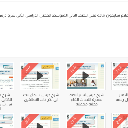
شرح
شرح
شرح
امير
شرح درس استراتيجية
شرح درس اسماء بنت
شرح د
 رحمه
مهارة التحدث القاء
ابي بكر ذات النطاقين
الكتابي
خطبة محفلية
س ش ص
ا
شرح
شرح
شرح