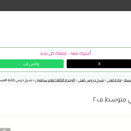
Skip
to
content
أشترك معنا ... ليصلك كل جديد
X
واتس اب
توسط
»
مادة لغتي
»
شرح دروس لغتي
»
الوحدة الثالثة اعلام سابقون
»
شرح درس كتابة المس
ني متوسط ف٢