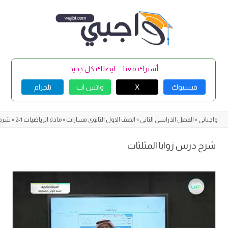
Skip
to
content
أشترك معنا ... ليصلك كل جديد
فيسبوك
X
واتس اب
تلجرام
واجباتي
»
الفصل الدراسي الثاني
»
الصف الاول الثانوي مسارات
»
مادة الرياضيات 1-2
»
شرح 
شرح درس زوايا المثلثات