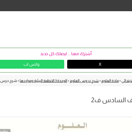
Skip
to
content
أشترك معنا ... ليصلك كل جديد
X
واتس اب
بتدائي
»
مادة العلوم
»
شرح دروس العلوم
»
الوحدة 3 الانظمة البيئية ومواردها
»
شرح درس حم
صف السادس ف2