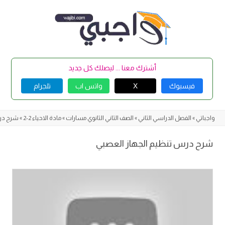
Skip
to
content
أشترك معنا ... ليصلك كل جديد
فيسبوك
X
واتس اب
تلجرام
واجباتي
»
الفصل الدراسي الثاني
»
الصف الثاني الثانوي مسارات
»
مادة الاحياء 2-2
»
شرح دروس
شرح درس تنظيم الجهاز العصبي