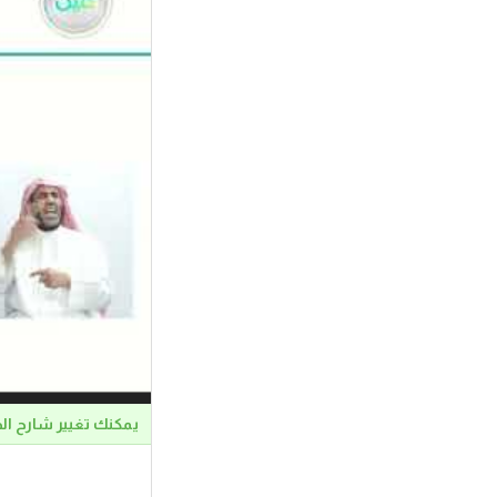
يمكنك تغيير شارح ال