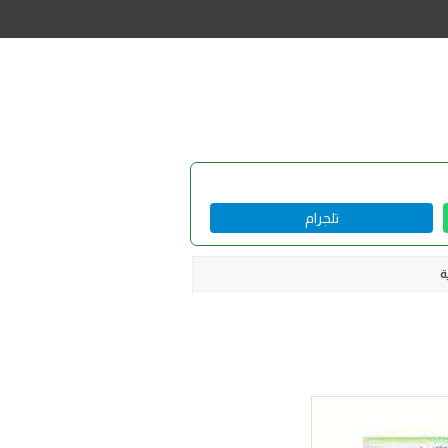
تلجرام
ة