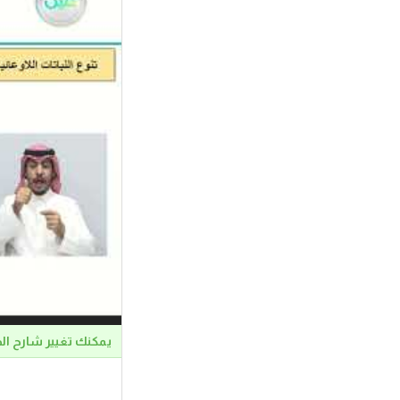
يمكنك تغيير شارح ال