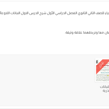
ان معا وتربطهما علاقة وثيقة.
شرح
باتات
بذرية