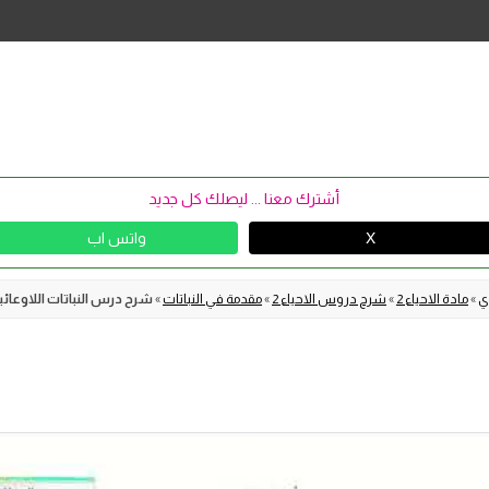
Skip
to
content
أشترك معنا ... ليصلك كل جديد
X
واتس اب
وي
»
مادة الاحياء 2
»
شرح دروس الاحياء 2
»
مقدمة في النباتات
»
شرح درس النباتات اللاوعائي