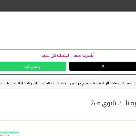
Skip
to
content
أشترك معنا ... ليصلك كل جديد
X
واتس اب
نوي مسارات
»
مادة الرياضيات 3
»
شرح دروس الرياضيات 3
»
المتطابقات والمعادلات المثلثية
»
 ثالث ثانوي ف2