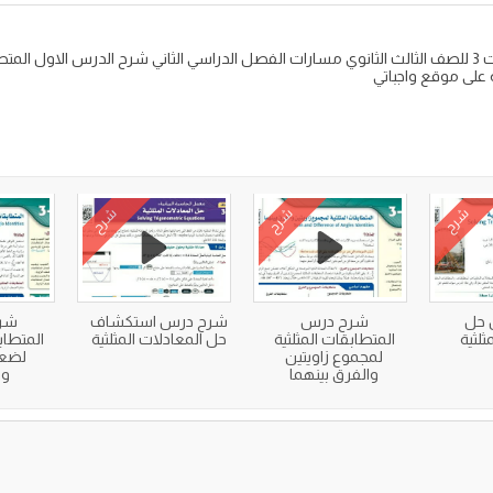
 على موقع واجباتي
شرح
شرح
شرح
 حل
شرح درس
شرح درس استكشاف
شر
ثلثية
المتطابقات المثلثية
حل المعادلات المثلثية
المتطاب
لمجموع زاويتين
لضعف
والفرق بينهما
ون