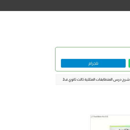
تلجرام
شرح درس المتطابقات المثلثية ثالث ثانوي ف2