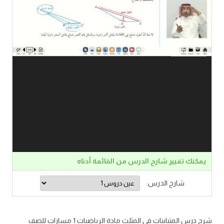
يمكنك تغيير شارح الدرس من القائمة أدناه
شارح الدرس:
شرح درس المتباينات في المثلث مادة الرياضيات 1 مسارات للصف