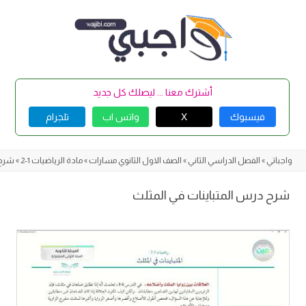
Skip
to
content
أشترك معنا ... ليصلك كل جديد
فيسبوك
X
واتس اب
تلجرام
واجباتي
»
الفصل الدراسي الثاني
»
الصف الاول الثانوي مسارات
»
مادة الرياضيات 1-2
»
شرح 
شرح درس المتباينات في المثلث