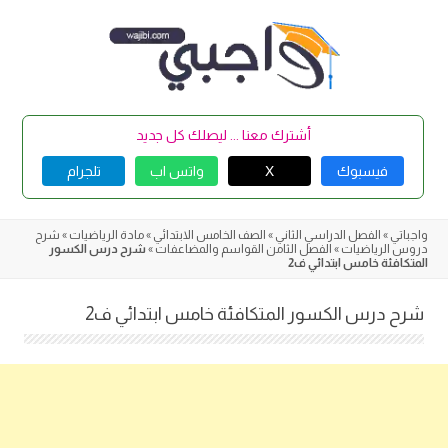
Skip
to
content
أشترك معنا ... ليصلك كل جديد
فيسبوك
X
واتس اب
تلجرام
واجباتي
»
الفصل الدراسي الثاني
»
الصف الخامس الابتدائي
»
مادة الرياضيات
»
شرح
دروس الرياضيات
»
الفصل الثامن القواسم والمضاعفات
»
شرح درس الكسور
المتكافئة خامس ابتدائي ف2
شرح درس الكسور المتكافئة خامس ابتدائي ف2