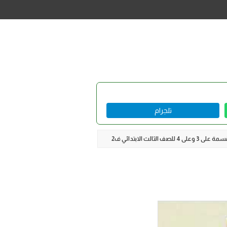
تلجرام
صف الثالث الابتدائي ف2