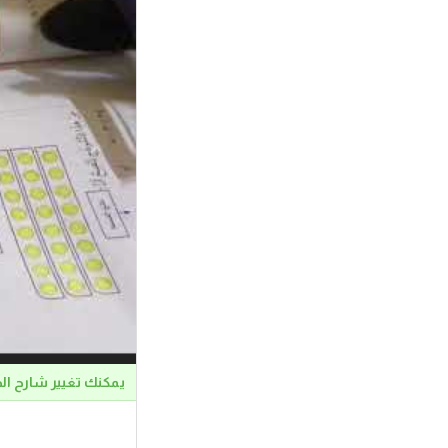
يمكنك تغيير شارح ال