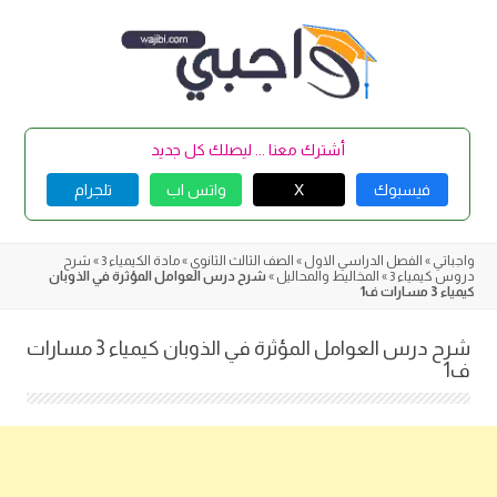
Skip
to
content
أشترك معنا ... ليصلك كل جديد
فيسبوك
X
واتس اب
تلجرام
واجباتي
»
الفصل الدراسي الاول
»
الصف الثالث الثانوي
»
مادة الكيمياء 3
»
شرح
دروس كيمياء 3
»
المخاليط والمحاليل
»
شرح درس العوامل المؤثرة في الذوبان
كيمياء 3 مسارات ف1
شرح درس العوامل المؤثرة في الذوبان كيمياء 3 مسارات
ف1