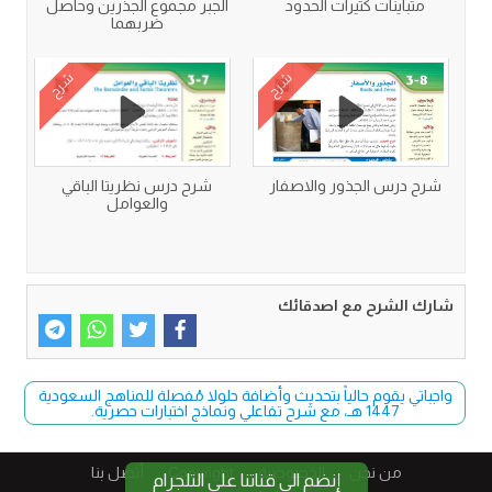
متباينات كثيرات الحدود
الجبر مجموع الجذرين وحاصل
ضربهما
شرح
شرح
شرح درس الجذور والاصفار
شرح درس نظريتا الباقي
والعوامل
شارك الشرح مع اصدقائك
واجباتي يقوم حالياً بتحديث وأضافة حلولا مُفصلة للمناهج السعودية
1447 هـ، مع شرح تفاعلي ونماذج اختبارات حصرية.
من نحن
الخصوصية
Copyright​
أتصل بنا
إنضم الى قناتنا على التلجرام