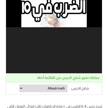
يمكنك تغيير شارح الدرس من القائمة أدناه
شارح الدرس:
شرح درس 4-6 الضرب في ١٠ مادة الرياضيات ثالث ابتدائي الفصل الثاني