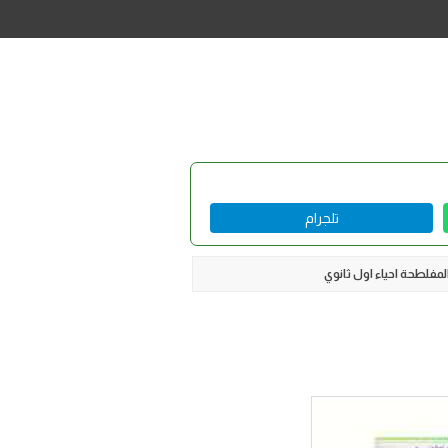
تلجرام
مفلطحة احياء اول ثانوي