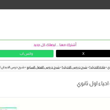
Skip
to
content
أشترك معنا ... ليصلك كل جديد
X
واتس اب
وي
»
مادة الاحياء 1
»
شرح دروس الاحياء 1
»
شرح دروس الفصل السابع
»
شرح درس الديدان ال
ياء اول ثانوي