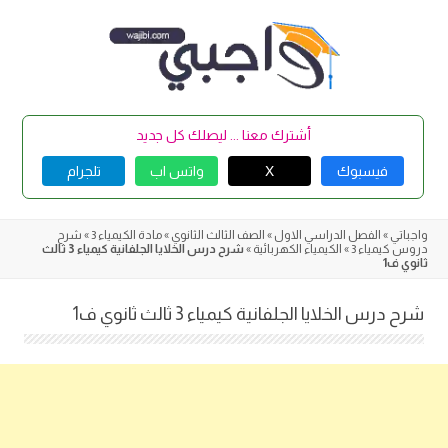
Skip
to
content
أشترك معنا ... ليصلك كل جديد
فيسبوك
X
واتس اب
تلجرام
واجباتي
»
الفصل الدراسي الاول
»
الصف الثالث الثانوي
»
مادة الكيمياء 3
»
شرح
دروس كيمياء 3
»
الكيمياء الكهربائية
»
شرح درس الخلايا الجلفانية كيمياء 3 ثالث
ثانوي ف1
شرح درس الخلايا الجلفانية كيمياء 3 ثالث ثانوي ف1