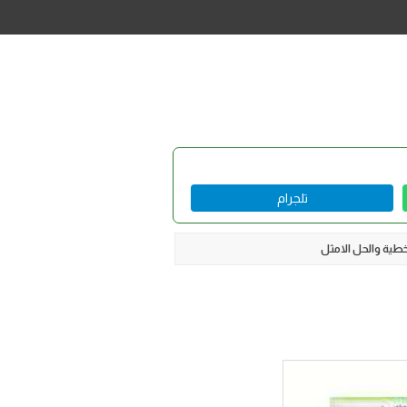
تلجرام
طية والحل الامثل