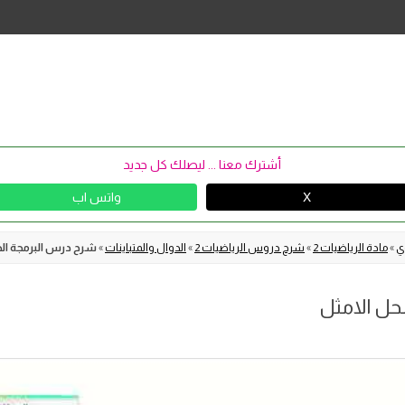
Skip
to
content
أشترك معنا ... ليصلك كل جديد
X
واتس اب
وي
»
مادة الرياضيات 2
»
شرح دروس الرياضيات 2
»
الدوال والمتباينات
»
شرح درس البرمجة الخ
حل الامثل