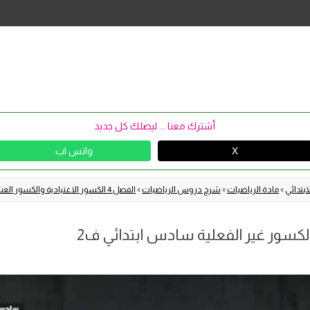
Skip
to
content
أشترك معنا ... ليصلك كل جديد
X
واتس اب
بتدائي
»
مادة الرياضيات
»
شرح دروس الرياضيات
»
الفصل 4 الكسور الاعتيادية والكسور العشرية
لكسور غير الفعلية سادس ابتدائي ف2