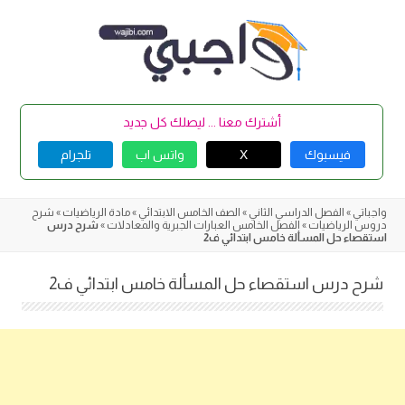
Skip
to
content
أشترك معنا ... ليصلك كل جديد
فيسبوك
X
واتس اب
تلجرام
واجباتي
»
الفصل الدراسي الثاني
»
الصف الخامس الابتدائي
»
مادة الرياضيات
»
شرح
دروس الرياضيات
»
الفصل الخامس العبارات الجبرية والمعادلات
»
شرح درس
استقصاء حل المسألة خامس ابتدائي ف2
شرح درس استقصاء حل المسألة خامس ابتدائي ف2