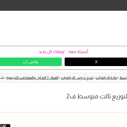
Skip
to
content
أشترك معنا ... ليصلك كل جديد
X
واتس اب
توسط
»
مادة الرياضيات
»
شرح دروس الرياضيات
»
الفصل 7 التحليل والمعادلات التربيعية
»
شرح
توزيع ثالث متوسط ف2