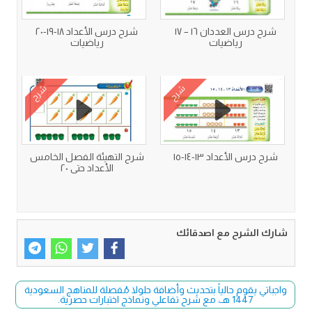
شرح درس العددان ١٦ – ١٧
شرح درس الأعداد ١٨-١٩-٢٠
رياضيات
رياضيات
شرح
شرح
شرح درس الأعداد ١٣-١٤-١٥
شرح التهيئة الفصل الخامس
الأعداد حتى ٢٠
شارك الشرح مع اصدقائك
واجباتي يقوم حالياً بتحديث وأضافة حلولا مُفصلة للمناهج السعودية
1447 هـ، مع شرح تفاعلي ونماذج اختبارات حصرية.