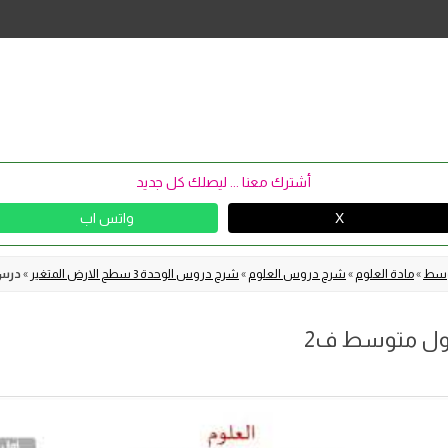
Skip
to
content
أشترك معنا ... ليصلك كل جديد
X
واتس اب
توسط
»
مادة العلوم
»
شرح دروس العلوم
»
شرح دروس الوحدة 3 سطح الارض المتغير
»
درس 
اول متوسط ف2