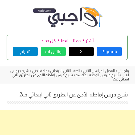
Skip
to
content
أشترك معنا ... ليصلك كل جديد
فيسبوك
X
واتس اب
تلجرام
واجباتي
»
الفصل الدراسي الثاني
»
الصف الثاني الابتدائي
»
مادة لغتي
»
شرح دروس
لغتي
»
شرح دروس الوحدة الخامسة
»
شرح درس إماطة الأذى عن الطريق ثاني
ابتدائي ف2
شرح درس إماطة الأذى عن الطريق ثاني ابتدائي ف2