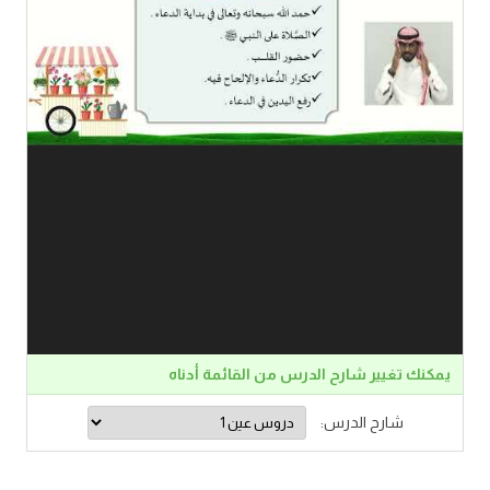
يمكنك تغيير شارح الدرس من القائمة أدناه
شارح الدرس: