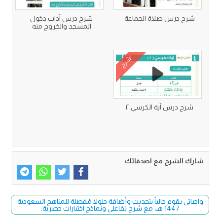
شرح درس صلاة الجماعة
شرح درس آداب دخول
المسجد والخروج منه
شرح
شرح درس آية الكرسي ٢
شارك الشرح مع اصدقائك
واجباتي يقوم حالياً بتحديث وأضافة حلولا مُفصلة للمناهج السعودية
1447 هـ، مع شرح تفاعلي ونماذج اختبارات حصرية.