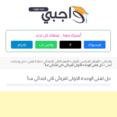
Skip
to
content
أشترك معنا ... ليصلك كل جديد
فيسبوك
X
واتس اب
تلجرام
واجباتي
»
الفصل الدراسي الاول
»
الصف الثاني الابتدائي
»
مادة لغتي
»
حل وحدات
لغتي
»
حل لغتي الوحده الاولى اقربائي ثاني ابتدائي ف1
حل لغتي الوحده الاولى اقربائي ثاني ابتدائي ف1