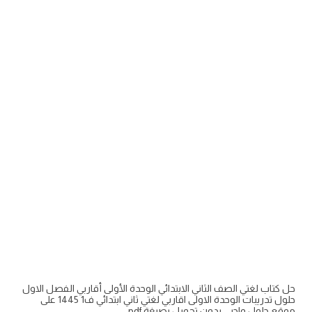
حل كتاب لغتي الصف الثاني الابتدائي الوحدة الأولى أقاربي الفصل الاول
حلول تدريبات الوحدة الاولى اقاربي لغتي ثاني ابتدائي ف1 1445 على
موقع حلول واجبي بدون تحميل بصيغة pdf