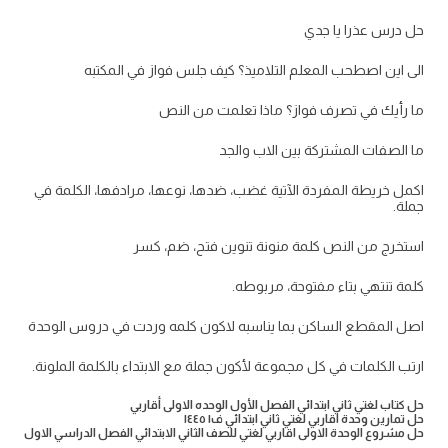
حل درس عذرا يا جدي
الى اين اصطحب المعلم التلاميذ؟ كيف جلس فواز في المكتبه
ما رأيك في تصرف فواز؟ ماذا تعلمت من النص
ما الصفات المشتركة بين الاب والجد
اكمل خريطة المفردة الآتية غضب، ضدها، نوعها، مرادفها، الكلمة في
جملة.
استخرج من النص كلمة منونة تنوين فتح، ضم، كسر
كلمة تنتهي بتاء مفتوحة، مربوطه.
اصل المقطع الساكن بما يناسبه لاكون كلمه وردت في دروس الوحدة
ارتب الكلمات في كل مجموعة لأكون جملة مع الابتداء بالكلمة الملونة.
حل كتاب لغتي ثاني ابتدائي الفصل الأول الوحده الاولى أقاربي
حل تمارين وحدة اقاربي لغتي ثاني ابتدائي ف١ ١٤٤٥
حل مشروع الوحدة الاولى اقاربي لغتي للصف الثاني الابتدائي الفصل الدراسي الاول