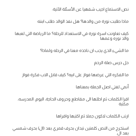
نص الاستماع اجيب شفهيا عن الأسئلة الآتية:
ماذا طلبت نورة من والدها؟ هل نفذ الوالد طلب ابنته
كيف تعاونت اسرة نورة في الاستعداد للرحلة؟ ما الرياضة التي لعبها
والد نوره وعمها
ما الشيء الذي يجب ان ناخذه معنا في الرحله ولماذا؟
حل درس صلة الرحم
ما الفكره التي عرضها فواز على ابيه؟ كيف قابل الاب فكرة فواز
أنمي لغتي اصل الجملة بمعناها
اقرا الكلمات ثم احللها الى مقاطع وحروف الحاجة، اليوم، المدرسه،
مكتبة
ارتب الكلمات لاكون جملا ثم اكتبها واقراها
استخرج من النص كلمتين تبدان بحرف قمري بعد (ال) بحرف شمسي
بعد ال.