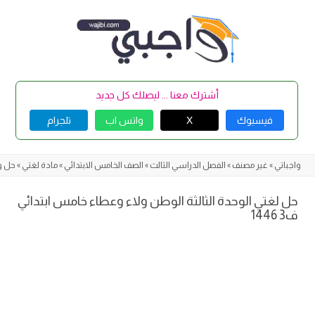
Skip
to
content
أشترك معنا ... ليصلك كل جديد
فيسبوك
X
واتس اب
تلجرام
واجباتي
»
غير مصنف
»
الفصل الدراسي الثالث
»
الصف الخامس الابتدائي
»
مادة لغتي
»
حل و
حل لغتي الوحدة الثالثة الوطن ولاء وعطاء خامس ابتدائي
ف3 1446