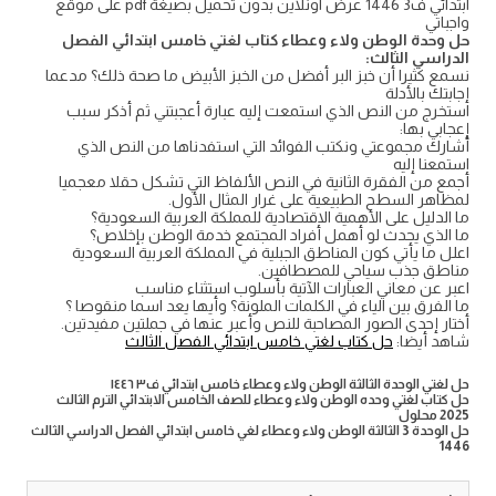
ابتدائي ف3 1446 عرض اونلاين بدون تحميل بصيغة pdf على موقع
واجباتي
حل وحدة الوطن ولاء وعطاء كتاب لغتي خامس ابتدائي الفصل
الدراسي الثالث:
نسمع كثيرا أن خبز البر أفضل من الخبز الأبيض ما صحة ذلك؟ مدعما
إجابتك بالأدلة
استخرج من النص الذي استمعت إليه عبارة أعجبتني ثم أذكر سبب
إعجابي بها:
أشارك مجموعتي ونكتب الفوائد التي استفدناها من النص الذي
استمعنا إليه
أجمع من الفقرة الثانية في النص الألفاظ التي تشكل حقلا معجميا
لمظاهر السطح الطبيعية على غرار المثال الأول.
ما الدليل على الأهمية الاقتصادية للمملكة العربية السعودية؟
ما الذي يحدث لو أهمل أفراد المجتمع خدمة الوطن بإخلاص؟
اعلل ما يأتي كون المناطق الجبلية في المملكة العربية السعودية
مناطق جذب سياحي للمصطافين.
اعبر عن معاني العبارات الآتية بأسلوب استثناء مناسب
ما الفرق بين الياء في الكلمات الملونة؟ وأيها يعد اسما منقوصا ؟
أختار إحدى الصور المصاحبة للنص وأعبر عنها في جملتين مفيدتين.
شاهد أيضا:
حل كتاب لغتي خامس ابتدائي الفصل الثالث
حل لغتي الوحدة الثالثة الوطن ولاء وعطاء خامس ابتدائي ف٣ ١٤٤٦
حل كتاب لغتي وحده الوطن ولاء وعطاء للصف الخامس الابتدائي الترم الثالث
2025 محلول
حل الوحدة 3 الثالثة الوطن ولاء وعطاء لغي خامس ابتدائي الفصل الدراسي الثالث
1446