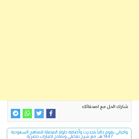
شارك الحل مع اصدقائك
واجباتي يقوم حالياً بتحديث وأضافة حلولا مُفصلة للمناهج السعودية
1447 هـ، مع شرح تفاعلي ونماذج اختبارات حصرية.