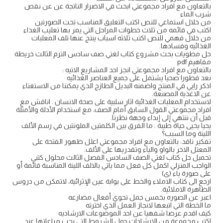
بالتعاون مع افراد مجموعتي ابحث في الاضرار الناتجة عن عن نقص
شرب الماء
من خلال استماعي للنص اكتب التعليق المناسب تحت الصورتين
اكتب في قائمه من ثلاث خطوات المراحل التي يمر بها تعليب الغذاء
من خلال فهمي للنص اكتب ثلاثه اسباب ينتج عنها تلف المعلبات
الغذائيه وفسادها.
حل مطويات بحث مشروع كتاب لغتي صف سادس الترم الثالث خريطة
مفاهيم pdf
بالتعاون مع افراد مجموعتي انجز احد المشاريع الاتيه :
نعد فطورا صحيا يشتمل على جميع العناصر الغذائيه
اذكر رايي في المنتج واضمنه البديل الطازج الذي يمكننا من الاستغناء
عن الاغذية المصنعة.
لاستخدام المعلبات الغذائية اثار سلبية على صحة الانسان . اناقش مع
افراد مجموعتي القول السابق أمام الصف، مع استخدام الأدلة والأمثلة
قبل أن ننتهي إلى إبداء وجهة نظرنا.
يحيا يحيى حياة طيبة : ما الفرق بين الكلمتين الملونتين في رسم الألف
اللينة وما السبب؟
تفكير ناقد: بالتعاون مع افراد مجموعتي اعلل ظهور الفتحة على
المعتل الاخر بالواو والياء وتقدريها على الألف.
تحميل حل كتاب لغتي الصف السادس الفصل الثالث محلول كتبي
الواجب المنزلي اكمل كل فعل مما ياتي بالالف اللينة المناسبة قائمة أو
على صورة ياء (ى)
ارجع الى كتاب الاملاء والخط على بوابة عين الإثرائية، لاتمكن من دروس
الظاهرة الاملائية.
اعبر عن الصوره بخمس جمل تحوي أفعال مضارعه
ما الخطة التي اتبعها لانجاز العمل الذي اخترته
كيف اقدم عرضا شفهيا عن احد الموضوعات الارشاديه
اكتب مجموعة من الارشادات حول الشروط التي يجب مراعاتها عند