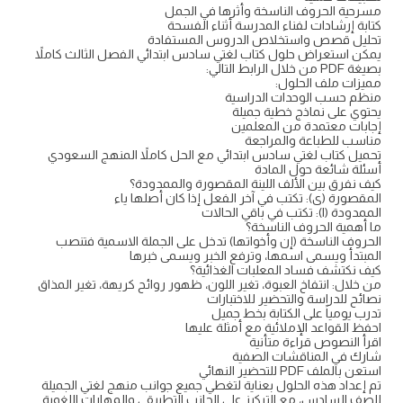
مسرحية الحروف الناسخة وأثرها في الجمل
كتابة إرشادات لفناء المدرسة أثناء الفسحة
تحليل قصص واستخلاص الدروس المستفادة
يمكن استعراض حلول كتاب لغتي سادس ابتدائي الفصل الثالث كاملاً
بصيغة PDF من خلال الرابط التالي:
مميزات ملف الحلول:
منظم حسب الوحدات الدراسية
يحتوي على نماذج خطية جميلة
إجابات معتمدة من المعلمين
مناسب للطباعة والمراجعة
تحميل كتاب لغتي سادس ابتدائي مع الحل كاملاً المنهج السعودي
أسئلة شائعة حول المادة
كيف نفرق بين الألف اللينة المقصورة والممدودة؟
المقصورة (ى): تكتب في آخر الفعل إذا كان أصلها ياء
الممدودة (ا): تكتب في باقي الحالات
ما أهمية الحروف الناسخة؟
الحروف الناسخة (إن وأخواتها) تدخل على الجملة الاسمية فتنصب
المبتدأ ويسمى اسمها، وترفع الخبر ويسمى خبرها
كيف نكتشف فساد المعلبات الغذائية؟
من خلال: انتفاخ العبوة، تغير اللون، ظهور روائح كريهة، تغير المذاق
نصائح للدراسة والتحضير للاختبارات
تدرب يومياً على الكتابة بخط جميل
احفظ القواعد الإملائية مع أمثلة عليها
اقرأ النصوص قراءة متأنية
شارك في المناقشات الصفية
استعن بالملف PDF للتحضير النهائي
تم إعداد هذه الحلول بعناية لتغطي جميع جوانب منهج لغتي الجميلة
للصف السادس، مع التركيز على الجانب التطبيقي والمهارات اللغوية.