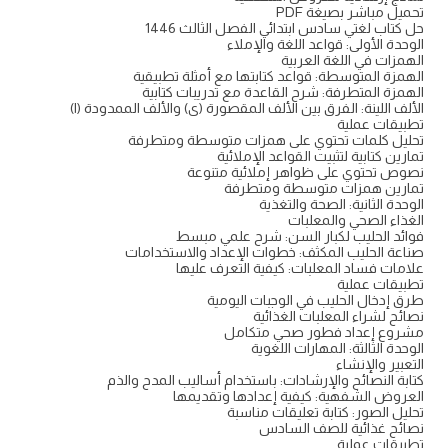
تحميل مباشر بصيغة PDF
حل كتاب لغتي سادس ابتدائي الفصل الثالث 1446
الوحدة الأولى: قواعد اللغة والإملاء
الهمزات في اللغة العربية
الهمزة المتوسطة: قواعد كتابتها مع أمثلة تطبيقية
الهمزة المتطرفة: شرح القاعدة مع تدريبات كتابية
الألف اللينة: الفرق بين الألف المقصورة (ى) والألف الممدودة (ا)
تطبيقات عملية
تحليل كلمات تحتوي على همزات متوسطة ومتطرفة
تمارين كتابية لتثبيت القواعد الإملائية
نصوص تحتوي على ظواهر إملائية متنوعة
تمارين همزات متوسطة ومتطرفة
الوحدة الثانية: الصحة والتغذية
الغذاء الصحي والمعلبات
فوائد الحليب لكبار السن: شرح علمي مبسط
صناعة الحليب المكثف: خطوات الإعداد والاستخدامات
علامات فساد المعلبات: كيفية التعرف عليها
تطبيقات عملية
طرق إدخال الحليب في الوجبات اليومية
نصائح لشراء المعلبات الغذائية
مشروع إعداد فطور صحي متكامل
الوحدة الثالثة: المهارات اللغوية
التعبير والإنشاء
كتابة النصائح والإرشادات: باستخدام أساليب المدح والذم
العروض الشفهية: كيفية إعدادها وتقديمها
تحليل الصور: كتابة تعليقات مناسبة
نصائح غذائية للصف السادس
تطبيقات عملية