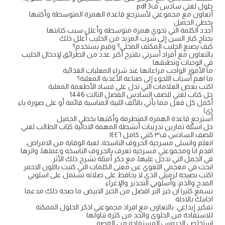
حلول لغتي سادس ف3 pdf
أتعاون مع مجموعتي لأسترجع قاعدة الهمزة المتوسطة وأكتبها
بخطي الجميل
أحدد الكلمة التي تحوي همزة متوسطة وأعلل سبب كتابتها
يحتاج كبار السن إلى شرب المزيد من الحليب أعلل ذلك
كيف يصنع الحليب المكثف المحلي؟ وفيم يستخدم؟
بالتعاون مع أفراد أسرتي نقترح أكبر عدد من الطرائق لإدخال الحليب
في الوجبات ونطبقها
ما الأمور الواجب مراعاتها عند شراء المعلبات الغذائية
ما اهم أسباب اللجوء إلى صناعة الأغذية المعلبة؟
اكتب بعض العلامات التي تدل على فساد الأطعمة المعلبة
حل كتاب لغتي للصف السادس الفصل الثالث 1446
أكمل كل فعل مما يأتي بالألف اللينة المناسبة قائمة أو على صورة ياء
(ى)
أسترجع قاعدة الهمزة المتطرفة وأكتبها بخطي الجميل
حل اسئلة تمارين تدريبات أنشطة المهمة الادائية كتاب الطالب لغتي
للصف السادس ف٣ كتبي كامل ١٤٤٦
اتعلم واتسلى مسرحية الحروف الناسخة، لعبة الوقاية من الامراض،
اقدم انا ومجموعتي مسرحيه تعرف بالحروف الناسخه وعملها، واثرها
في الجمل التي تدخل عليها، مع ذكر أمثلة تشرح ذلك الأثر.
ابحث في معجمي اللغوي عن معنى الكلمات التي كتبت باللون الاحمر
اكتب نصيحة لزميلي الذي لا يحافظ على صلاته تشتمل على اسلوبي
المدح والذم، وأسلوبي التحذير والإغراء
نسمع كثيرا ان خبز البر افضل من الخبز الابيض ما صحة ذلك مدعما
اجابتك بالادلة
تفكير إبداعي: بالتعاون مع افراد مجموعتي اذكر الحلول الممكنة
للاستفادة من الحلوى والحد من كثرة تناولها
استخلص الدروس المستفاده من القصه