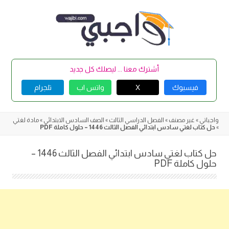
Skip
to
content
أشترك معنا ... ليصلك كل جديد
فيسبوك
X
واتس اب
تلجرام
واجباتي
»
غير مصنف
»
الفصل الدراسي الثالث
»
الصف السادس الابتدائي
»
مادة لغتي
»
حل كتاب لغتي سادس ابتدائي الفصل الثالث 1446 – حلول كاملة PDF
حل كتاب لغتي سادس ابتدائي الفصل الثالث 1446 –
حلول كاملة PDF