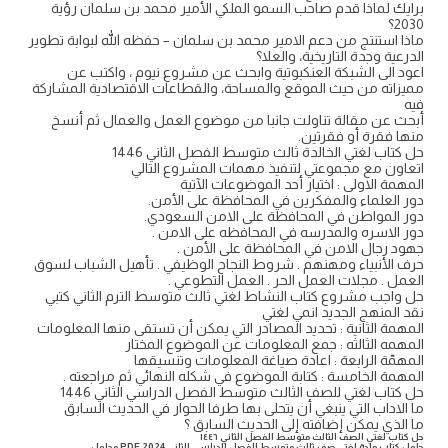
برايك لماذا قدم صاحب السمو الملكي الأمير محمد بن سلمان رؤية
2030؟
ماذا استنتج من دعم الامير محمد بن سلمان – حفظه الله لبوابة تطوير
الدرعية وجدة التاريخية، والعلا؟
اعود الى الشبكة العنكبوتية وابحث عن مشروع نيوم ، واكتب عن
مميزاته من حيث الموقع والمساحة، والقطاعات الاقتصادية المشاركة
فيه
أبحث عن مقالة تناولت جانبا من موضوع العمل والعمال ثم أنسخ
منها فقرة أو فقرتين.
حل كتاب لغتي الخالدة ثالث متوسط الفصل الثاني 1446
اتعاون مع مجموعتي لتنفيذ مهمات المشروع التالي
المهمة الاولى : اختيار أحد الموضوعات الآتية
دور العلماء والمفكرين في المحافظة على الأمن.
دور المواطن في المحافظة على الامن السعودي.
دور الاسره والمدرسه في المحافظه على الامن .
جهود رجال الامن في المحافظة على الأمن .
حرف الأنبياء ومهنهم . شروط النجاح الوظيفي . تأهيل الشباب لسوق
العمل . مجلات العمل الحر . العمل التطوعي .
حل واجب مشروع كتاب النشاط لغتي ثالث متوسط الترم الثاني كتبي
نقد المنهج الجديد انمي لغتي
المهمة الثانية : تحديد المصادر التي يمكن أن تستقى منها المعلومات
المهمه الثالثه : جمع المعلومات عن الموضوع المختار
المهمّة الرابعة : اعادة صياغة المعلومات وتنسيقها
المهمة الخامسة : كتابة الموضوع في شكله النهائي ثم مراجعته .
حل كتاب لغتي للصف الثالث متوسط الفصل الدراسي الثاني 1446
ما الاداب التي ينبغي أن يتحلى بها طرفا الحوار في الحديث السابق
ما الذي يمكن إضافته إلى الحديث السابق ؟
حل كتاب لغتي الصف الثالث متوسط الفصل الثاني ١٤٤٦
حلول كتاب مادة لغتي صف ثالث متوسط الفصل الدراسي الثاني PDF 2024 محلول