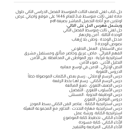
حل كتاب لغتي للصف الثالث المتوسط الفصل الدراسي الثاني حلول
مادة لغتي ثالث متوسط ف2 للعام 1446 على موقع واجباتي عرض
اونلاين مع أتاحة التحميل المباشر بصيغة pdf
ويشمل فهرس الحل على التالي:
حل لغتي ثالث متوسط الفصل الثاني
الوحدة الثالثة : أمن وازدهار
مدخل الوحدة : وطن بلا إرهاب
نصوص الوحدة 3
نص الاستماع : العمل التطوعي
الفهم القرائي : ماض عريق وحاضر متألق ومستقبل مشرق
استراتيجية قراءة : دور المواطن في المحافظة على الأمن
التحليل الأدبي : ضوء الأمن
النص الإثرائي : الامن في اوسع معانيه
الدروس اللغوية
درس الرسم الإملائي : رسم بعض الكلمات الموصولة خطاً
درس الرسم الكتابي : رسم (هـ) بخط الرقعة
درس الصنف اللغوي : صيغ المبالغة
درس الأسلوب اللغوي : التفضيل
درس الوظيفة النحوية : المستثنى
دروس التواصل اللغوي
درس استراتيجية الكتابة : عناصر الفن الكتابي بسط الموجز
درس استراتيجية مهارة التحدث : التحاور مع المجموعة التهيئة
استراتيجية الكتابة: ورشة عمل
الأداء الكتابي: تخطيط كتابة الموضوع
الأداء الكتابي: كتابة مسودة
الأداء الكتابي: المراجعة والتنقيح