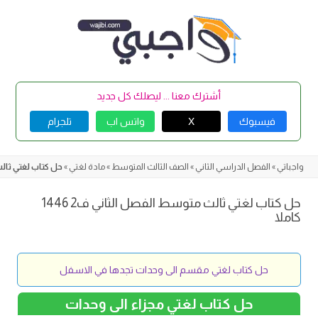
Skip
to
content
أشترك معنا ... ليصلك كل جديد
فيسبوك
X
واتس اب
تلجرام
واجباتي
»
الفصل الدراسي الثاني
»
الصف الثالث المتوسط
»
مادة لغتي
»
حل كتاب لغتي ثالث مت
حل كتاب لغتي ثالث متوسط الفصل الثاني ف2 1446
كاملا
حل كتاب لغتي مقسم الى وحدات تجدها في الاسفل
حل كتاب لغتي مجزاء الى وحدات