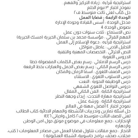
استراتيجية قراءة : زيادة التركيز والفهم.
نموذج اختبار ٣ نيوم الحلم
حل كتاب لغتي ثالث متوسط ف٢
الوحدة الرابعة : قضايا العمل
مدخل الوحدة : أسس القيادة وجودة الإدارة
نصوص الوحدة 4
نص الاستماع : ثلاث سنوات دون عمل
الفهم القرائي : مؤسسة محمد بن سلمان الخيرية (مسك الخيرية)
استراتيجية قراءه : دعوة الإسلام إلى العمل
التحليل الادبي : عاطل متواكل
النص الاثرائي : التخصصات المهنية والتقنية
الدروس اللغوية
درس الرسم الاملائي : رسم بعض الكلمات المفصولة خطا
درس الرسم الكتابي : رسم بعض الجمل والعبارات بخط الرقعة
درس الصنف اللغوي : اسما الزمان والمكان
درس الاسلوب اللغوي : الاستثناء
درس الوظيفه النحويه : النعت
دروس التواصل اللغوي الشفهي
استراتيجية الكتابة : الفن الكتابي المقال
استراتيجية مهارة التحدث : إبداء وجهة النظر
استراتيجية الكتابة : ورشة عمل .
نموذج اختبار ٤ أفضل مهنة في العالم
حل اسئلة تمارين وتدريبات الأنشطة والمهام الادائية كتاب الطالب
لغتي للصف الثالث متوسط ف٢ كامل واجباتي ١٤٤٦
الإنجازات : جمع معلومات في موضوع موثق حول امن الوطن
وازدهاره
الانجاز : جمع مقالات تتناول قضايا العمل من مصادر المعلومات ( کتب،
مجلات، صحف، برامج حاسوبية، الشبكة العنكبوتية )