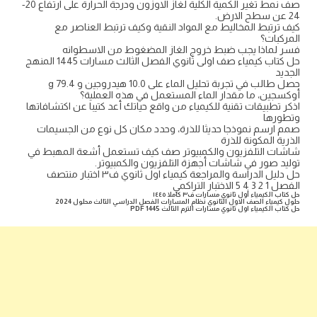
صف نمط تغير الكمية الكلية لغاز الاوزون ودرجة الحرارة على ارتفاع 20-
24 عن سطح الارض.
كيف ترتبط المخاليط مع المواد النقية وكيف ترتبط العناصر مع
المركبات؟
فسر لماذا يجب ضبط خروج الغاز المضغوط من الاسطوانه
حل كتاب كيمياء صف اولى ثانوي الفصل الثالث مسارات 1445 المنهج
الجديد
حصل طالب في تجربة تحليل الماء على 10.0 هيدروجين و 79.4 g
أوكسجين، ما مقدار الماء المستعمل في هذه العملية؟
اذكر تطبيقات تقنية للكيمياء من واقع حياتك أعد كتيبا عن اكتشافاتها
وتطورها
صمم ارسم نموذجا حديثا للذرة، وحدد مكان كل نوع من الجسيمات
الذرية المكونة للذرة
شاشات التلفزيون والكمبيوتر صف كيف تستعمل أشعة المهبط في
توليد صور في شاشات أجهزة التلفزيون والكمبيوتر.
حل دليل الدراسة والمراجعة كيمياء اول ثانوي ف٣ اختبار منتصف
الفصل 1 2 3 4 5 الاختبار التراكمي
حل كتاب الكيمياء أول ثانوي مسارات ف٣ كاملا ١٤٤٥
حلول كيمياء الصف الاول الثانوي نظام المسارات الفصل الدراسي الثالث محلول 2024
حل كتاب الكيمياء اول ثانوي مسارات الترم الثالث 1445 PDF