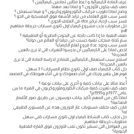
عرف المادة الكيميائية و أعط مثالين لمادتين كيميائيتين ؟
صف كيف يتكون الأوزون ؟ و لماذا يعد مهما
وضح لماذا طورت مركبات الكلوروفلوروكربون ؟ و فيما تستعمل ؟
فسر سبب قلق العلماء من تزايد الأشعة فوق البنفسجية في الجو ؟
فسر سبب ازدياد تركيز cfcs في الغلاف الجوي ؟
حل مطويات بحث مشروع كيمياء اول ثانوي مسارات خريطة مفاهيم
pdf
صنف التقنية ما إذا كانت ناتجة عن البحوث النظرية أو التطبيقية ؟
سم ثلاثة منتجات تقنية حسنت من حياتنا أو العالم من حولنا؟
فسر سبب وجود عدة فروع لعلم الكيمياء؟
لخص لماذا على الكيميائيين أن يدرسوا التغيرات التي لا ترى بالعين
المجردة؟
استنتج سبب استعمال الكيميائيين للنماذج لدراسة المادة التي لا ترى
بالعين المجردة؟
حل كتاب الكيمياء صف اولى ثانوي نظام المسارات 1 3 سهل
قوم هل يتغير وزنك في أثناء صعودك و في أثناء هبوطك في المصعد
؟
أعط مثالا على بيانات كمية و أخرى على بيانات نوعية ؟
صف كيف تغيرت كمية مركبات الكلوروفلوروكربون في الفترة ما بين
عامي 1977م و1995م؟
لماذا كان من المهم تأكيد بيانات دوبسون عن طريق صور الأقمار
الصناعية؟
قارن كيف تختلف مستويات غاز الاوزون هذه عن المستوى الطبيعي
له؟
حل تجارب كتاب النشاط كيمياء اول ثانوي مسارات كتبي سهل
مطويات خريطة مفاهيم
بين العوامل التي تستثير تكون ثقب الاوزون فوق القارة القطبية
الجنوبية؟