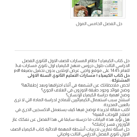
حل الفصل الخامس المول
حل كتاب الكيمياء 1 نظام المسارات للصف الاول الثانوي الفصل
الدراسي الثالث حلول دروس منهج الكيمياء اول ثانوي مسارات ف3
للعام 1445 على موقع واجبي عرض اونلاين بدون تحميل بصيغة pdf
حل كتاب الكيمياء ١ مسارات التعليم الثانوي السنة الاولى
المشتركة
:
لخص ملاحظاتك عن الشمعة في أثناء احتراقها وبعد إطفائها؟
وضح فوائد وجود طبقة الاوزون في الغلاف الجوي؟
وضح اهمية دراسة الكيمياء للإنسان؟
استنتج سبب استعمال الكيميائيين للنماذج لدراسة المادة التي لا ترى
بالعين المجردة.
اكتب مقالة لجريدة توضح فيها كيف يستعمل الاكسجين الذري في
اصلاح اللوحات الفنية؟
هل تؤيد هذه البيانات ما درسته سابقا في هذا الفصل عن تفكك غاز
الأوزون فسر إجابتك؟
حل اسئلة تمارين تدريبات أنشطة المهمة الادائية كتاب الكيمياء الصف
الاول ثانوي الفصل الدراسي الثالث واجباتي