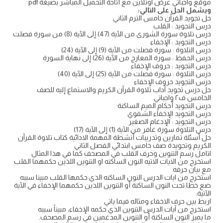
موقع واجباتي عرض اونلاين مع أتاحة التحميل المباشر بصيغة pdf
ويشمل الحل على التالي:
حل تجويد القرآن خامس الترم الثاني
درس التجويد : القلب
درس تلاوة سورة الشورى من الآية (47) إلى الآية (8) من سورة فصلت
درس التجويد : الإخفاء
درس التلاوة : سورة فصلت من الآية (9) إلى الآية (24)
درس الحفظ : سورة المعارج من الآية (26) إلى نهاية السورة
درس التجويد : حروف الإخفاء
درس التلاوة : سورة فصلت من الآية (25) إلى الآية (40)
درس التجويد حروف الإخفاء
حل درس تجويد آداب تلاوة القرآن الكريم والاستماع إليه للصف
الخامس ف٢ واجباتي
درس التجويد أحكام الميم الساكنة
درس التجويد الإخفاء الشفوي
درس التجويد : الإدغام الصغير
درس التلاوة سورة غافر من الآية (1) إلى الآية (17)
حل أسئلة تمارين وتدريبات أنشطة المهمة الادائية كتاب تلاوة القرآن
الكريم وتجويدة صف خامس ابتدائي الفصل الثاني
اتامل رسم التنوين وحرف القلب في المصحف كما في هذا المثال
استخرج من الايات الاتيه النون الساكنه او التنوين اللذين حكمهما القلب
مع بيان حرفه
استخرج من ايات الدرس النون الساكنه الذي حكمها القلب مبينا سببه
ضع خطا تحت النون الساكنة أو التنوين اللذين حكمهما الإخفاء في الآية
الآتية:
اربط بين حرف الاخفاء ومثاله فيما ياتي
استخرج من آيات الدرس التنوين الذي حكمه الإخفاء، مبيناً سببه
ما يميز النون الساكنة أو التنوين المدغمين في رسم المصحف.