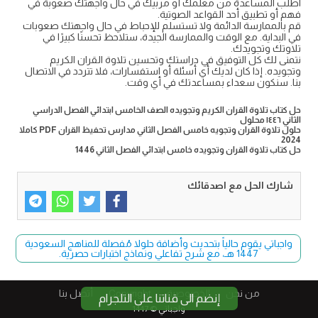
اطلب المساعدة من معلمك أو مربيك في حال واجهتك صعوبة في
فهم أو تطبيق أحد القواعد الصوتية.
قم بالممارسة الدائمة ولا تستسلم للإحباط في حال واجهتك صعوبات
في البداية. مع الوقت والممارسة الجيدة، ستلاحظ تحسنًا كبيرًا في
تلاوتك وتجويدك.
نتمنى لك كل التوفيق في دراستك وتحسين تلاوة القران الكريم
وتجويده. إذا كان لديك أي أسئلة أو استفسارات، فلا تتردد في الاتصال
بنا. سنكون سعداء بمساعدتك في أي وقت.
حل كتاب تلاوة القران الكريم وتجويده الصف الخامس ابتدائي الفصل الدراسي
الثاني ١٤٤٦ محلول
حلول تلاوة القران وتجويه خامس الفصل الثاني مدارس تحفيظ القران PDF كاملا
2024
حل كتاب تلاوة القران وتجويده خامس ابتدائي الفصل الثاني 1446
شارك الحل مع اصدقائك
واجباتي يقوم حالياً بتحديث وأضافة حلولا مُفصلة للمناهج السعودية
1447 هـ، مع شرح تفاعلي ونماذج اختبارات حصرية.
من نحن
الخصوصية
Copyright​
أتصل بنا
إنضم الى قناتنا على التلجرام
واجباتي © 1447