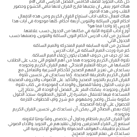
حل كتاب التجويد للصف الخامس الفصل الدراسي الثاني pdf
هناك امور ينبغي ان يتجنبها قارئ القران لانها تنافي الخشوع وحضور
القلب ومن هذه الامور
هناك افعال تخالف اداب استماع القران الكريم ومن هذه الافعال
احكام النون الساكنة والتنوين أربعة أحكام، كلها موجودة في آيات هذا
الدرس إلا واحداً فما هو؟
أوزع آداب التلاوة الآتية في مكانها من الجدول حسب علاقتها:
استخرج من آيات الدرس أحكام النون الساكنة والتنوين، وصنفها حسب
الجدول الآتي:
استخرج من الايه السابقه الميم المتحركه والميم الساكنه
كم مره وردت الميم الساكنه في ايات الدرس
عند اي حرف من حروف الهجاء يكون إخفاء الميم الساكنة.
تلاوة القران الكريم وتجويده هما من أهم العلوم التي يجب على الطلاب
اكتسابها في مرحلة التعليم الابتدائي. فهم القران الكريم وتجويده
يساعدان في تعزيز الفهم الصحيح للأحكام الشرعية والتعامل مع
القران الكريم بالطريقة الصحيحة. كما يساعدان في تحسين تلاوة
القران الكريم بالتجويد الصحيح والتأكيد على الأصوات والحروف الصحيحة.
تم ترتيب الحلول وفقًا للفصول والوحدات الموجودة في كتاب تلاوة
القران وتجويده. يمكنك النقر على الفصل أو الوحدة التي تحتاج إلى
المساعدة فيها للانتقال مباشرة إلى الحلول المطلوبة. ستجد الحلول
مكتوبة بشكل واضح ومفهوم، مع شرح وافٍ للخطوات اللازمة
للحصول على الإجابة الصحيحة.
إليك بعض النصائح التي يمكن أن تساعدك في تحسين القران الكريم
وتجويده:
اقرأ القران الكريم بانتظام وحاول أن تخصص وقتًا يوميًا لتلاوته.
استمع إلى القراء المحترفين وحاول تقليدهم في التجويد والأداء الصوتي.
استخدم تطبيقات الهواتف المحمولة والمواقع الإلكترونية التي
تساعدك في تعلم التجويد الصحيح.