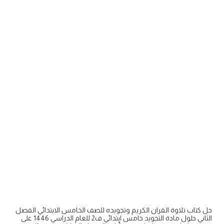
حل كتاب تلاوة القران الكريم وتجويده للصف الخامس الابتدائي الفصل
الثاني حلول مادة التجويد خامس ابتدائي ف2 للعام الدراسي 1446 على