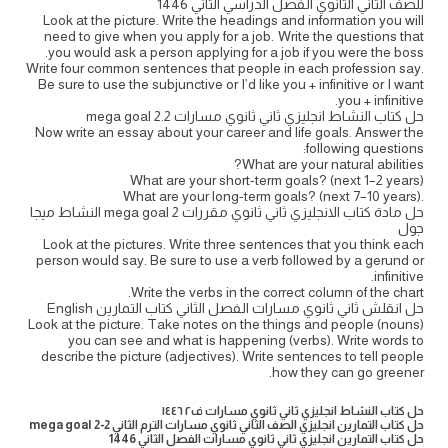
للصف الثاني الثانوي الفصل الدراسي الثاني 1446
Look at the picture. Write the headings and information you will
need to give when you apply for a job. Write the questions that
you would ask a person applying for a job if you were the boss.
Write four common sentences that people in each profession say.
Be sure to use the subjunctive or I’d like you + infinitive or I want
you + infinitive.
حل كتاب النشاط انجليزي ثاني ثانوي مسارات 2.2 mega goal
Now write an essay about your career and life goals. Answer the
following questions:
What are your natural abilities?
What are your short-term goals? (next 1–2 years)
.What are your long-term goals? (next 7–10 years)
حل مادة كتاب الانجليزي ثاني ثانوي مقررات mega goal 2 النشاط ميجا
جول
Look at the pictures. Write three sentences that you think each
person would say. Be sure to use a verb followed by a gerund or
infinitive.
Write the verbs in the correct column of the chart.
حل انقلش ثاني ثانوي مسارات الفصل الثاني كتاب التمارين English
Look at the picture. Take notes on the things and people (nouns)
you can see and what is happening (verbs). Write words to
describe the picture (adjectives). Write sentences to tell people
how they can go greener.
حل كتاب النشاط انجليزي ثاني ثانوي مسارات ف٢ ١٤٤٦
حل كتاب التمارين انجليزي الصف الثاني ثانوي مسارات الترم الثاني mega goal 2-2
حل كتاب التمارين انجليزي ثاني ثانوي مسارات الفصل الثاني 1446