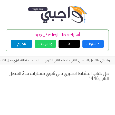
Skip
to
content
أشترك معنا ... ليصلك كل جديد
فيسبوك
X
واتس اب
تلجرام
واجباتي
»
الفصل الدراسي الثاني
»
الصف الثاني الثانوي مسارات
»
مادة الانجليزي
»
حل كتاب النش
حل كتاب النشاط انجليزي ثاني ثانوي مسارات ف2 الفصل
الثاني 1446