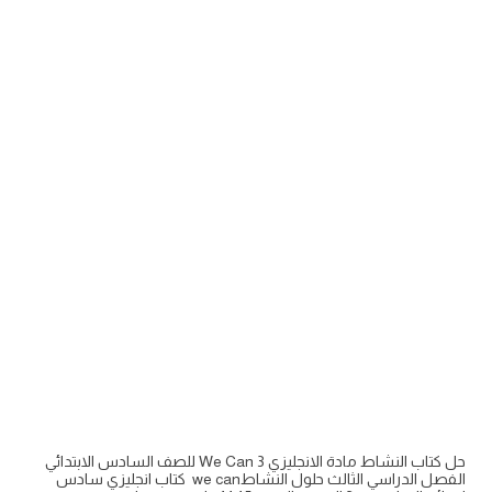
حل كتاب النشاط مادة الانجليزي We Can 3 للصف السادس الابتدائي
الفصل الدراسي الثالث حلول النشاطwe can كتاب انجليزي سادس