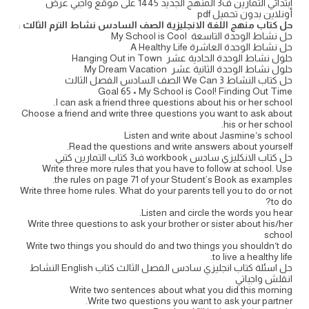
ابتدائي التمارين ف3 المنهج الجديد 1445 على موقع واجبي عرض
أونلاين بدون تحميل pdf
حل كتاب
منهج
اللغة الانجليزية الصف السادس نشاط الترم الثالث
:
حل نشاط الوحدة التاسعة My School is Cool
حل نشاط الوحدة العاشرة A Healthy Life
حلول نشاط الوحدة الحادية عشر Hanging Out in Town
حلول نشاط الوحدة الثانية عشر My Dream Vacation
حل كتاب النشاط We Can 3 الصف السادس الفصل الثالث
Goal 65 • My School is Cool! Finding Out Time
I can ask a friend three questions about his or her school.
Choose a friend and write three questions you want to ask about
his or her school.
Listen and write about Jasmine‘s school
Read the questions and write answers about yourself.
حل كتاب الانكليزي سادس workbook ف3 كتاب التمارين كتبي
Write three more rules that you have to follow at school. Use
the rules on page 71 of your Student’s Book as examples.
Write three home rules. What do your parents tell you to do or not
to do?
Listen and circle the words you hear.
Write three questions to ask your brother or sister about his/her
school
Write two things you should do and two things you shouldn‘t do
to live a healthy life.
حل اسئلة كتاب انجليزي سادس الفصل الثالث كتاب English النشاط
انقلش واجباتي
Write two sentences about what you did this morning
Write two questions you want to ask your partner.