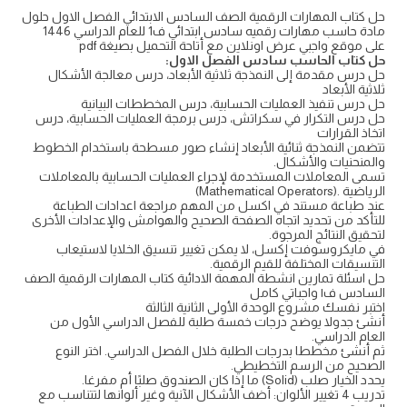
حل كتاب المهارات الرقمية الصف السادس الابتدائي الفصل الاول حلول
مادة حاسب مهارات رقميه سادس ابتدائي ف1 للعام الدراسي 1446
على موقع واجبي عرض اونلاين مع أتاحة التحميل بصيغة pdf
حل كتاب الحاسب سادس الفصل الاول:
حل درس مقدمة إلى النمذجة ثلاثية الأبعاد، درس معالجة الأشكال
ثلاثية الأبعاد
حل درس تنفيذ العمليات الحسابية، درس المخططات البيانية
حل درس التكرار في سكراتش، درس برمجة العمليات الحسابية، درس
اتخاذ القرارات
تتضمن النمذجة ثنائية الأبعاد إنشاء صور مسطحة باستخدام الخطوط
والمنحنيات والأشكال.
تسمى المعاملات المستخدمة لإجراء العمليات الحسابية بالمعاملات
الرياضية .(Mathematical Operators)
عند طباعة مستند في اكسل من المهم مراجعة اعدادات الطباعة
للتأكد من تحديد اتجاه الصفحة الصحيح والهوامش والإعدادات الأخرى
لتحقيق النتائج المرجوة.
في مايكروسوفت إكسل، لا يمكن تغيير تنسيق الخلايا لاستيعاب
التنسيقات المختلفة للقيم الرقمية.
حل اسئلة تمارين انشطة المهمة الادائية كتاب المهارات الرقمية الصف
السادس ف١ واجباتي كامل
اختبر نفسك مشروع الوحدة الأولى الثانية الثالثة
أنشئ جدولا يوضح درجات خمسة طلبة للفصل الدراسي الأول من
العام الدراسي.
ثم أنشئ مخططا بدرجات الطلبة خلال الفصل الدراسي. اختر النوع
الصحيح من الرسم التخطيطي.
يحدد الخيار صلب (Solid) ما إذا كان الصندوق صلبًا أم مفرغا.
تدريب 4 تغيير الألوان: أضف الأشكال الآنية وغير ألوانها لتتناسب مع