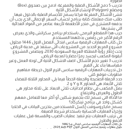
الصورة.
تدريب 5 دمج الأشكال الصلبة والمفرغة: ادمج بين صندوق (Box)
ومضلع (Polygon) لإنشاء الأشكال الآتية
تنشئ الاشكال المفرغة فراغا يسمح للأجسام الصلبة بالدخول فيها.
طلب منك معلمك كتابة برنامج لحساب السعر الإجمالي الذي يجب أن
يدفعه المشتري في متجر الأطعمة لأربعة عناصر من المواد الغذائية
التي يشتريها
جرب هذا المقطع البرمجي باستخدام برنامج سكراتش والذي يعرض
الرقم الأكبر من رقمين يدخلهما المستخدم.
حل كتاب المهارات الرقمية سادس ابتدائي الفصل الاول 1446 محلول
مشروع المربع الجديد من المشروعات التي ستنفذ في مدينة الرياض
تحت إطار رؤية المملكة العربية السعودية 2030، ويتضمن المشروع
أيقونة المكعب ليجسد رمرًا حضاريا لمدينة الرياض.
تدريب 3 تغيير حجم الأشكال: اضف الاشكال الاتية الى لوحة العمل وغير
مقياسها بناء على القيم.
حل تدريبات المهارات الرقميه سادس الترم الاول خريطة مفاهيم
مطويات موقع كتبي
حدد الجملة الصحيحة والجملة الخطأ فيما يلي: المحاور الثلاثة للفضاء
ثلاثي الأبعاد هي المحاور X و Y و 2.
يمثل المكعب في نظام احداثيات ثلاثي الابعاد على ثلاثة محاور هي
الطول والعرض والارتفاع.
ما الأداة التي تسمح لك بتجميع شكلين أو أكثر معا للتعامل معهم
كشكل واحد في برنامج تینکرکاد؟
يسمح مايكروسوفت إكسل للمستخدمين بتخزين البيانات في الخلايا
وإجراء العمليات الحسابية باستخدام شريط الصيغة.
في ترتيب العمليات يتم تنفيذ عمليات الضرب والقسمة قبل عمليات
الجمع والطرح.
حل كتاب المهارات الرقميه سادس ابتدائي ف1 1446
حلول مهارات رقمية سادس الفصل الاول PDF كاملا 2024